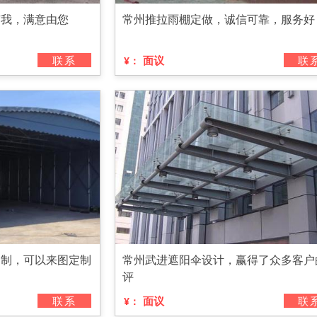
有我，满意由您
常州推拉雨棚定做，诚信可靠，服务好
联系
面议
联
¥：
定制，可以来图定制
常州武进遮阳伞设计，赢得了众多客户
评
联系
面议
联
¥：