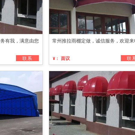
服务有我，满意由您
常州推拉雨棚定做，诚信服务，欢迎来
联系
面议
联
¥：